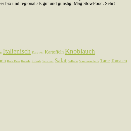
ber bio und regional als gut und günstig. Mag SlowFood. Sehr!
Italienisch
Knoblauch
Kartoffeln
en
Karotten
Salat
rin
Tarte
Tomaten
Rote Bete
Rucola
Rukola
Saisonal
Sellerie
Staudensellerie