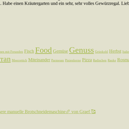
. Habe einen Kräutergarten und ein sehr, sehr volles Gewürzregal. Lie
Genuss
Food
Fisch
Gemüse
Herbst
sen mit Freunden
Grünkohl
Itali
rran
Miteinander
Pizza
Rosma
Meerrettich
Parmesan
Pinienkerne
Radischen
Rauke