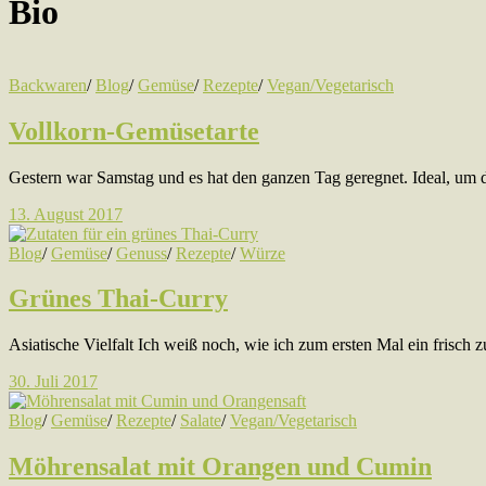
Bio
Backwaren
/
Blog
/
Gemüse
/
Rezepte
/
Vegan/Vegetarisch
Vollkorn-Gemüsetarte
Gestern war Samstag und es hat den ganzen Tag geregnet. Ideal, um 
13. August 2017
Blog
/
Gemüse
/
Genuss
/
Rezepte
/
Würze
Grünes Thai-Curry
Asiatische Vielfalt Ich weiß noch, wie ich zum ersten Mal ein frisch 
30. Juli 2017
Blog
/
Gemüse
/
Rezepte
/
Salate
/
Vegan/Vegetarisch
Möhrensalat mit Orangen und Cumin