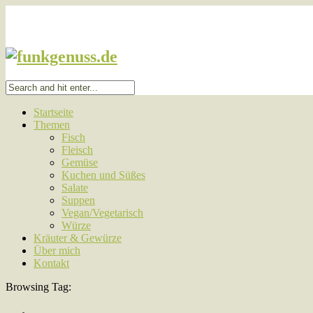
Startseite
Themen
Fisch
Fleisch
Gemüse
Kuchen und Süßes
Salate
Suppen
Vegan/Vegetarisch
Würze
Kräuter & Gewürze
Über mich
Kontakt
Browsing Tag: