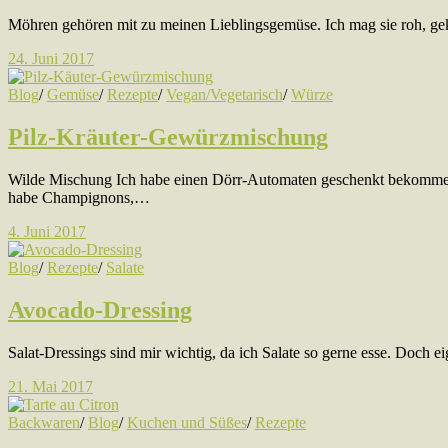
Möhren gehören mit zu meinen Lieblingsgemüse. Ich mag sie roh, gekoc
24. Juni 2017
Blog
/
Gemüse
/
Rezepte
/
Vegan/Vegetarisch
/
Würze
Pilz-Kräuter-Gewürzmischung
Wilde Mischung Ich habe einen Dörr-Automaten geschenkt bekommen. „
habe Champignons,…
4. Juni 2017
Blog
/
Rezepte
/
Salate
Avocado-Dressing
Salat-Dressings sind mir wichtig, da ich Salate so gerne esse. Doch e
21. Mai 2017
Backwaren
/
Blog
/
Kuchen und Süßes
/
Rezepte