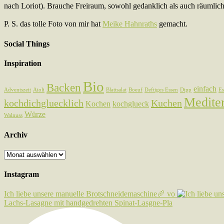
nach Loriot). Brauche Freiraum, sowohl gedanklich als auch räumlich
P. S. das tolle Foto von mir hat
Meike Hahnraths
gemacht.
Social Things
Inspiration
Bio
Backen
einfach
Adventszeit
Aioli
Blattsalat
Boeuf
Deftiges Essen
Dipp
Es
Medite
kochdichgluecklich
Kuchen
Kochen
kochglueck
Würze
Walnuss
Archiv
Archiv
Instagram
Ich liebe unsere manuelle Brotschneidemaschine🥖 vo
Lachs-Lasagne mit handgedrehten Spinat-Lasgne-Pla