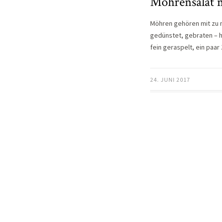
Möhrensalat 
Möhren gehören mit zu m
gedünstet, gebraten – h
fein geraspelt, ein paa
24. JUNI 2017