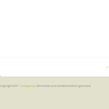
Copyright 2017 -
Funkgenuss
. Alle Inhalte sind urheberrechtlich geschützt