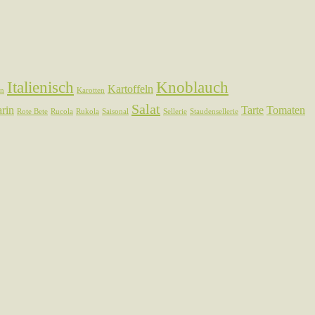
Italienisch
Knoblauch
Kartoffeln
en
Karotten
Salat
rin
Tarte
Tomaten
Rote Bete
Rucola
Rukola
Saisonal
Sellerie
Staudensellerie