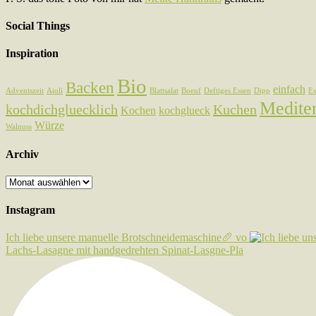
Social Things
Inspiration
Bio
Backen
einfach
Adventszeit
Aioli
Blattsalat
Boeuf
Deftiges Essen
Dipp
Es
Medite
kochdichgluecklich
Kuchen
Kochen
kochglueck
Würze
Walnuss
Archiv
Archiv
Instagram
Ich liebe unsere manuelle Brotschneidemaschine🥖 vo
Lachs-Lasagne mit handgedrehten Spinat-Lasgne-Pla