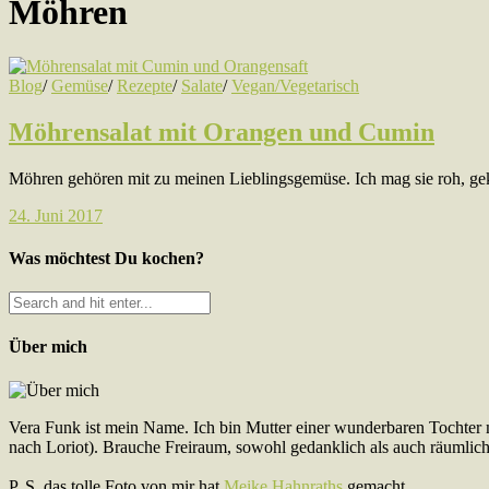
Möhren
Blog
/
Gemüse
/
Rezepte
/
Salate
/
Vegan/Vegetarisch
Möhrensalat mit Orangen und Cumin
Möhren gehören mit zu meinen Lieblingsgemüse. Ich mag sie roh, gekoc
24. Juni 2017
Was möchtest Du kochen?
Über mich
Vera Funk ist mein Name. Ich bin Mutter einer wunderbaren Tochter 
nach Loriot). Brauche Freiraum, sowohl gedanklich als auch räumlich
P. S. das tolle Foto von mir hat
Meike Hahnraths
gemacht.