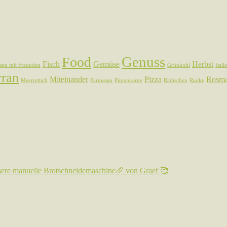
Genuss
Food
Fisch
Gemüse
Herbst
sen mit Freunden
Grünkohl
Itali
rran
Miteinander
Pizza
Rosma
Meerrettich
Parmesan
Pinienkerne
Radischen
Rauke