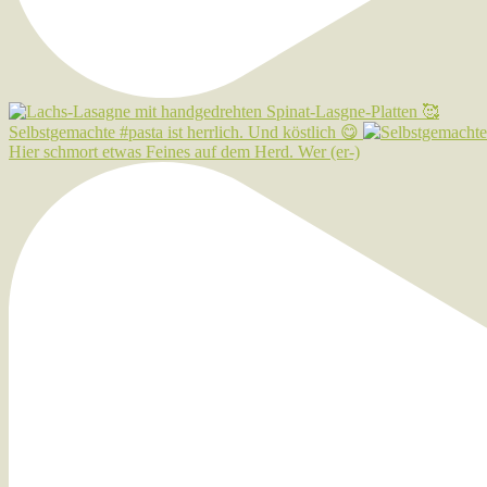
Selbstgemachte #pasta ist herrlich. Und köstlich 😋
Hier schmort etwas Feines auf dem Herd. Wer (er-)