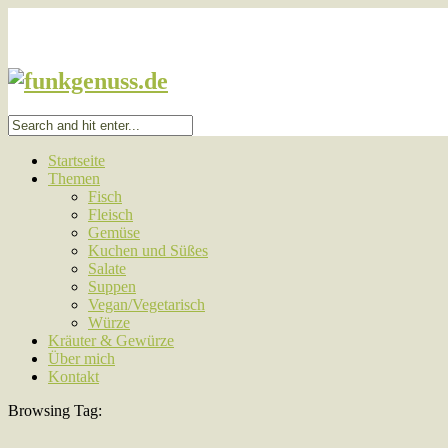
Startseite
Themen
Fisch
Fleisch
Gemüse
Kuchen und Süßes
Salate
Suppen
Vegan/Vegetarisch
Würze
Kräuter & Gewürze
Über mich
Kontakt
Browsing Tag: