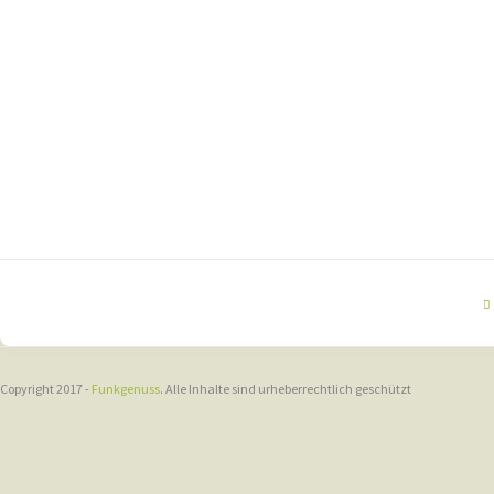
Copyright 2017 -
Funkgenuss
. Alle Inhalte sind urheberrechtlich geschützt