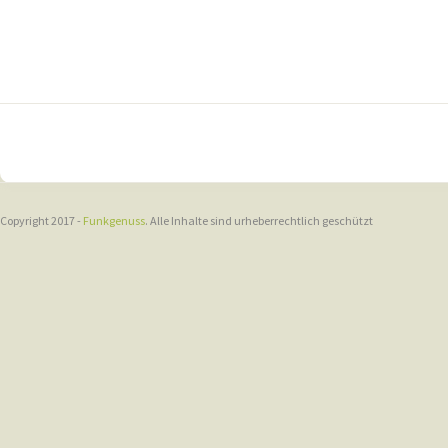
Copyright 2017 -
Funkgenuss
. Alle Inhalte sind urheberrechtlich geschützt