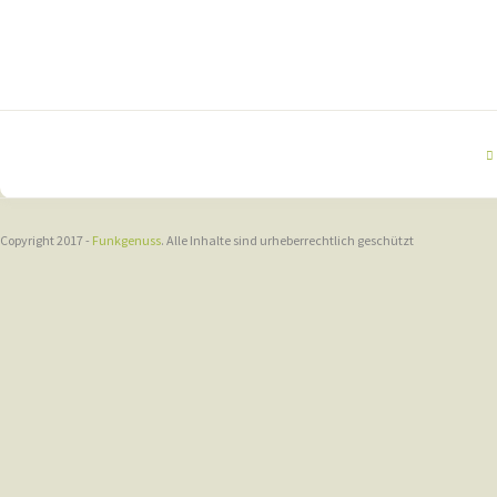
Copyright 2017 -
Funkgenuss
. Alle Inhalte sind urheberrechtlich geschützt