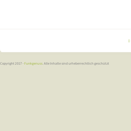
Copyright 2017 -
Funkgenuss
. Alle Inhalte sind urheberrechtlich geschützt