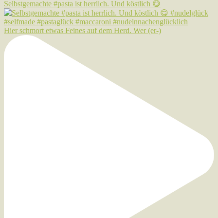
Selbstgemachte #pasta ist herrlich. Und köstlich 😋
Hier schmort etwas Feines auf dem Herd. Wer (er-)