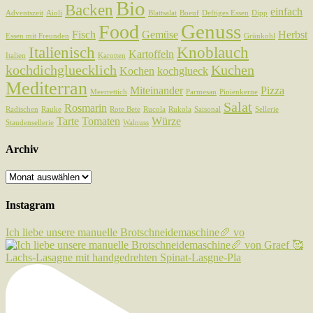
Bio
Backen
einfach
Adventszeit
Aioli
Blattsalat
Boeuf
Deftiges Essen
Dipp
Genuss
Food
Fisch
Gemüse
Herbst
Essen mit Freunden
Grünkohl
Italienisch
Knoblauch
Kartoffeln
Italien
Karotten
kochdichgluecklich
Kuchen
Kochen
kochglueck
Mediterran
Miteinander
Pizza
Meerrettich
Parmesan
Pinienkerne
Salat
Rosmarin
Radischen
Rauke
Rote Bete
Rucola
Rukola
Saisonal
Sellerie
Tarte
Tomaten
Würze
Staudensellerie
Walnuss
Archiv
Archiv
Instagram
Ich liebe unsere manuelle Brotschneidemaschine🥖 vo
Lachs-Lasagne mit handgedrehten Spinat-Lasgne-Pla