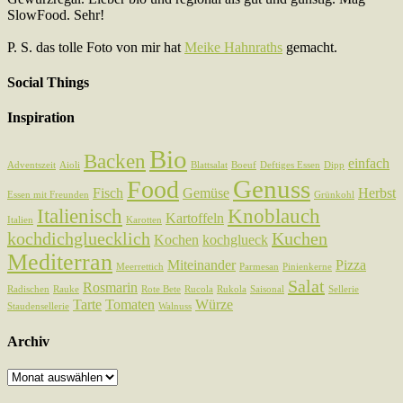
SlowFood. Sehr!
P. S. das tolle Foto von mir hat
Meike Hahnraths
gemacht.
Social Things
Inspiration
Bio
Backen
einfach
Adventszeit
Aioli
Blattsalat
Boeuf
Deftiges Essen
Dipp
Genuss
Food
Fisch
Gemüse
Herbst
Essen mit Freunden
Grünkohl
Italienisch
Knoblauch
Kartoffeln
Italien
Karotten
kochdichgluecklich
Kuchen
Kochen
kochglueck
Mediterran
Miteinander
Pizza
Meerrettich
Parmesan
Pinienkerne
Salat
Rosmarin
Radischen
Rauke
Rote Bete
Rucola
Rukola
Saisonal
Sellerie
Tarte
Tomaten
Würze
Staudensellerie
Walnuss
Archiv
Archiv