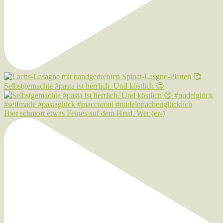
Selbstgemachte #pasta ist herrlich. Und köstlich 😋
Hier schmort etwas Feines auf dem Herd. Wer (er-)