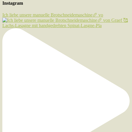
Instagram
Ich liebe unsere manuelle Brotschneidemaschine🥖 vo
Lachs-Lasagne mit handgedrehten Spinat-Lasgne-Pla