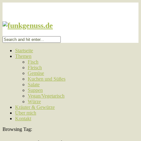
Startseite
Themen
Fisch
Fleisch
Gemüse
Kuchen und Süßes
Salate
Suppen
Vegan/Vegetarisch
Würze
Kräuter & Gewürze
Über mich
Kontakt
Browsing Tag: